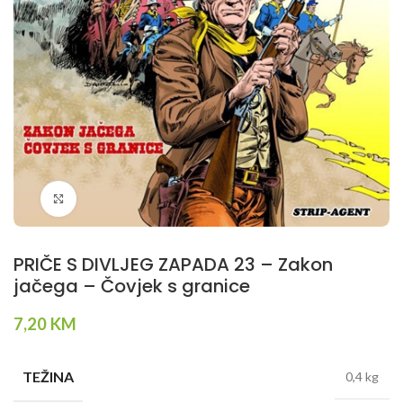
Klikni da povečaš
PRIČE S DIVLJEG ZAPADA 23 – Zakon
jačega – Čovjek s granice
7,20
KM
TEŽINA
0,4 kg