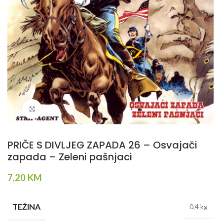
Klikni da povečaš
PRIČE S DIVLJEG ZAPADA 26 – Osvajači
zapada – Zeleni pašnjaci
7,20
KM
TEŽINA
0,4 kg