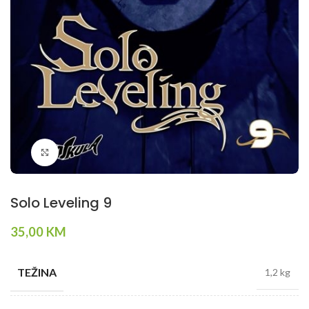
Klikni da povečaš
Solo Leveling 9
35,00
KM
TEŽINA
1,2 kg