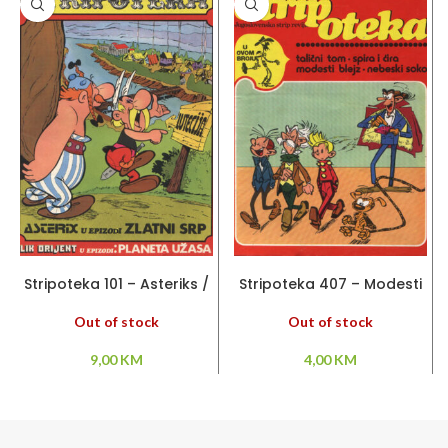
PROČITAJ VIŠE
PROČITAJ VIŠE
Stripoteka 101 – Asteriks /
Stripoteka 407 – Modesti
Lik Orijent
Blejz / Talicni Tom /
Nebeski soko
Out of stock
Out of stock
9,00
KM
4,00
KM