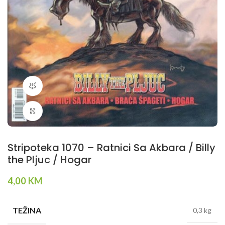
360 product view
Klikni da povečaš
Stripoteka 1070 – Ratnici Sa Akbara / Billy
the Pljuc / Hogar
4,00
KM
TEŽINA
0,3 kg