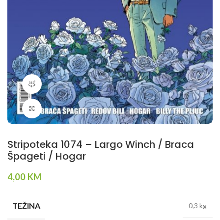
360 product view
Klikni da povečaš
Stripoteka 1074 – Largo Winch / Braca
Špageti / Hogar
4,00
KM
TEŽINA
0,3 kg