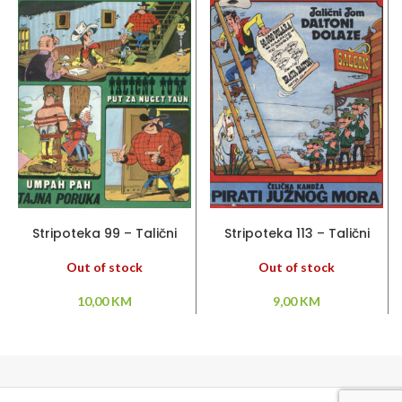
PROČITAJ VIŠE
PROČITAJ VIŠE
Stripoteka 99 – Talični
Stripoteka 113 – Talični
Tom / Umpah Pah
Tom / Čelična Kandža
Out of stock
Out of stock
10,00
KM
9,00
KM