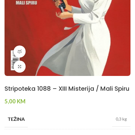
360 product view
Klikni da povečaš
Stripoteka 1088 – XIII Misterija / Mali Spiru
5,00
KM
TEŽINA
0,3 kg