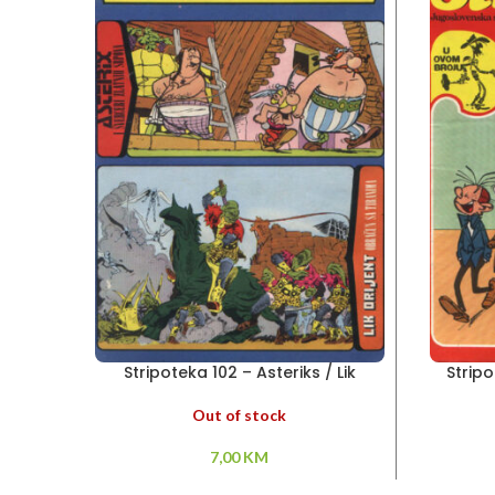
Stripoteka 102 – Asteriks / Lik
Stripo
Orijent
Tal
Out of stock
7,00
KM