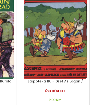
 Bufalo
Stripoteka 110 – Džet As Logan /
Stripo
Asteriks
Out of stock
9,00
KM