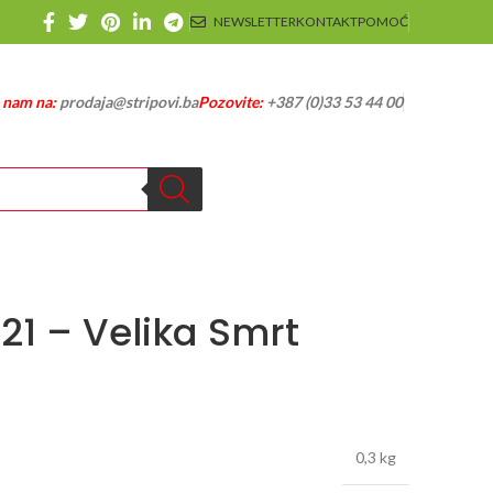
NEWSLETTER
KONTAKT
POMOĆ
e nam na:
prodaja@stripovi.ba
Pozovite:
+387 (0)33 53 44 00
121 – Velika Smrt
0,3 kg