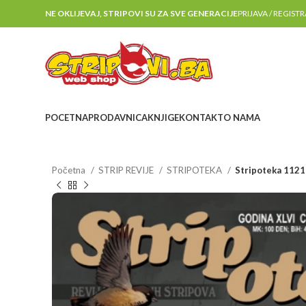
NE OKLIJEVAJ, STRIPOVI SU ZA SVE GENERACIJE
PRIJAVA / REGIST
POCETNA
PRODAVNICA
KNJIGE
KONTAKT
O NAMA
Početna
STRIP REVIJE
STRIPOTEKA
Stripoteka 1121 