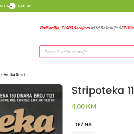
RACIJA
0,00
KM
Baščaršija, 71000 Sarajevo
M.M.Bašeskije 63
Pišit
Products
search
– Velika Smrt
Stripoteka 1
4,00
KM
TEŽINA