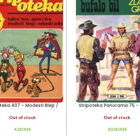
teka 407 – Modesti Blejz /
Stripoteka Panorama 75 –
icni Tom / Nebeski soko
Bil
Out of stock
Out of stock
4,00
KM
10,00
KM