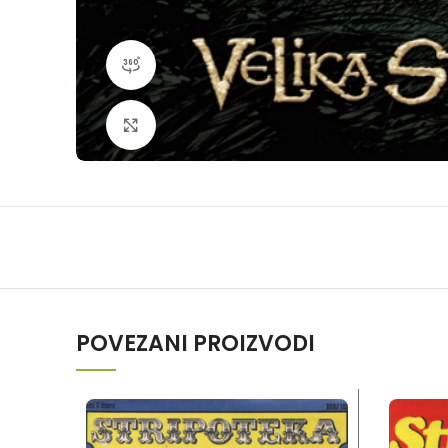
360 product view
Klikni da povečaš
POVEZANI PROIZVODI