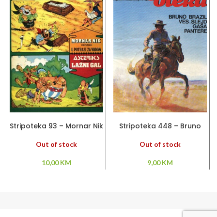
PROČITAJ VIŠE
PROČITAJ VIŠE
Stripoteka 93 – Mornar Nik
Stripoteka 448 – Bruno
/ Asteriks
Brazil / Pantere / Ves Slejd
Out of stock
Out of stock
10,00
KM
9,00
KM