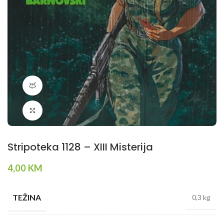
360 product view
Klikni da povečaš
Stripoteka 1128 – XIII Misterija
4,00
KM
TEŽINA
0,3 kg