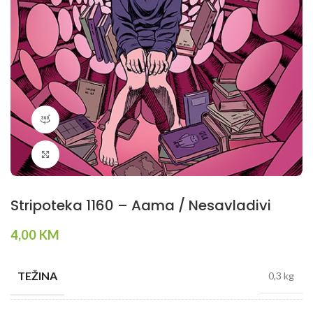
360 product view
Klikni da povečaš
Stripoteka 1160 – Aama / Nesavladivi
4,00
KM
TEŽINA
0,3 kg