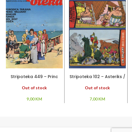
PROČITAJ VIŠE
PROČITAJ VIŠE
Stripoteka 449 – Princ
Stripoteka 102 – Asteriks /
Valiant / Senkler/ Tunga /
Lik Orijent
Porodica Tarana
Out of stock
Out of stock
9,00
KM
7,00
KM