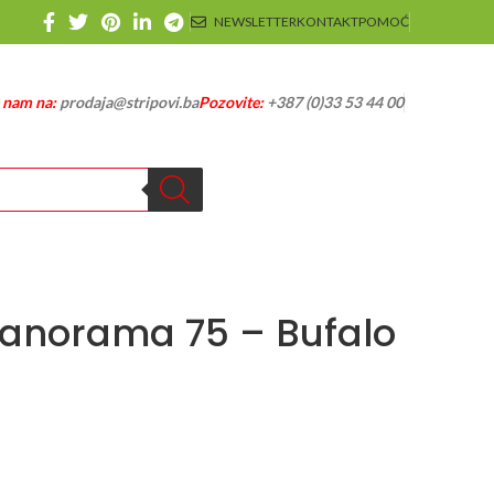
NEWSLETTER
KONTAKT
POMOĆ
e nam na:
prodaja@stripovi.ba
Pozovite:
+387 (0)33 53 44 00
Panorama 75 – Bufalo