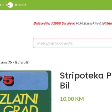
RACIJA
0,00
KM
Baščaršija, 71000 Sarajevo
M.M.Bašeskije 63
Pišit
Products
search
ama 75 – Bufalo Bil
Stripoteka 
Bil
10,00
KM