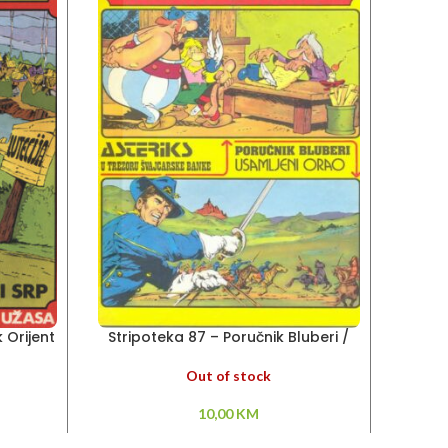
k Orijent
Stripoteka 87 – Poručnik Bluberi /
Stri
Asteriks
Senkl
Out of stock
10,00
KM