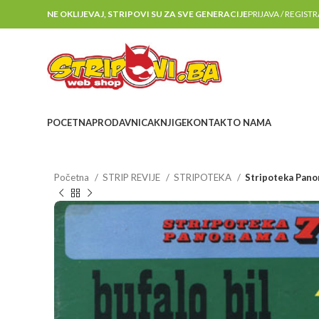
NE OKLIJEVAJ, STRIPOVI SU ZA SVE GENERACIJE
PRIJAVA / REGIST
POCETNA
PRODAVNICA
KNJIGE
KONTAKT
O NAMA
Početna
STRIP REVIJE
STRIPOTEKA
Stripoteka Panor