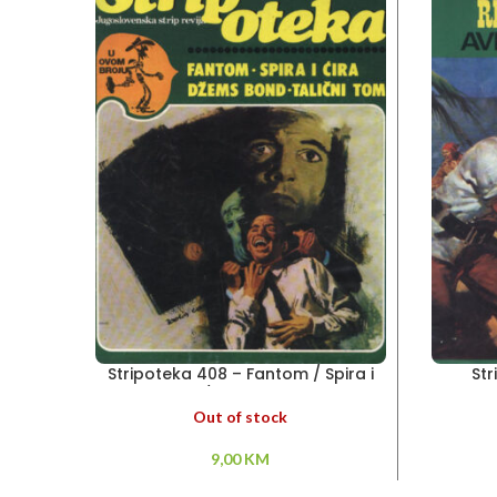
Stripoteka 408 – Fantom / Spira i
St
Cira / Džems Bond
Out of stock
9,00
KM