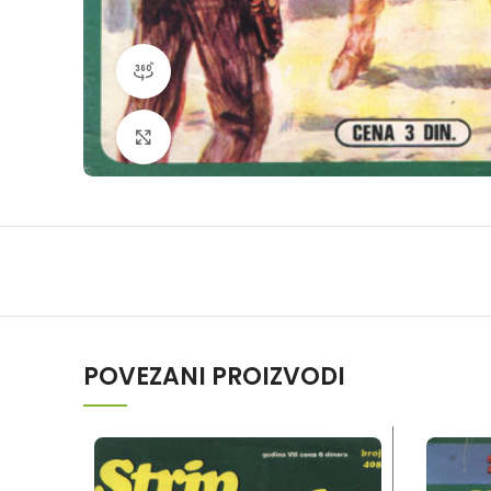
360 product view
Klikni da povečaš
POVEZANI PROIZVODI