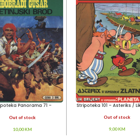
ripoteka Panorama 71 –
Stripoteka 101 – Asteriks / Li
Riđobradi gusar
Out of stock
Out of stock
9,00
KM
10,00
KM