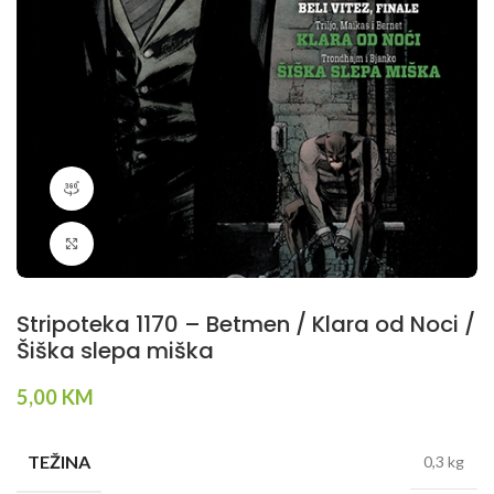
360 product view
Klikni da povečaš
Stripoteka 1170 – Betmen / Klara od Noci /
Šiška slepa miška
5,00
KM
TEŽINA
0,3 kg