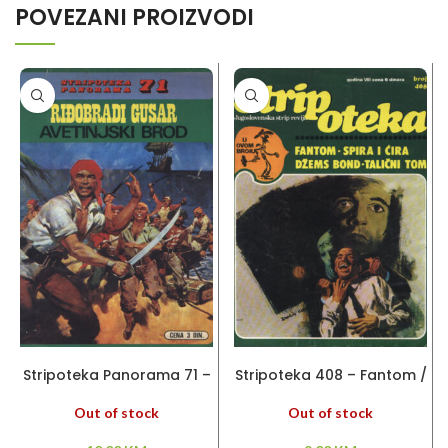
POVEZANI PROIZVODI
PROČITAJ VIŠE
PROČITAJ VIŠE
Stripoteka Panorama 71 –
Stripoteka 408 – Fantom /
Riđobradi gusar
Spira i Cira / Džems Bond
Out of stock
Out of stock