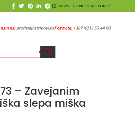
NEWSLETTER
KONTAKT
POMOĆ
e nam na:
prodaja@stripovi.ba
Pozovite:
+387 (0)33 53 44 00
1173 – Zavejanim
iška slepa miška