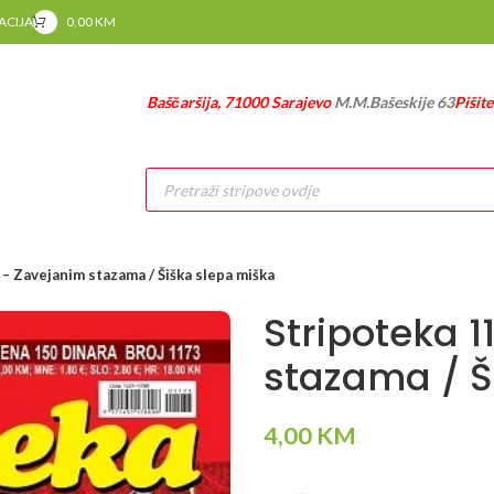
RACIJA
0,00
KM
Baščaršija, 71000 Sarajevo
M.M.Bašeskije 63
Pišit
Products
search
– Zavejanim stazama / Šiška slepa miška
Stripoteka 
stazama / Š
4,00
KM