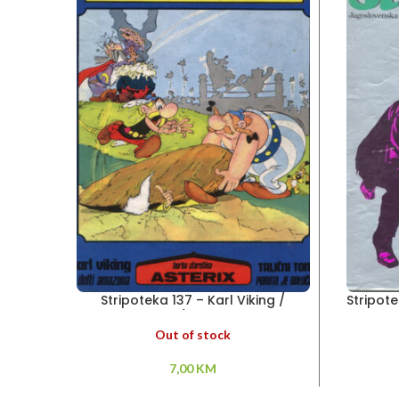
Stripoteka 137 – Karl Viking /
Stripote
Asteriks / Talični Tom
Out of stock
7,00
KM