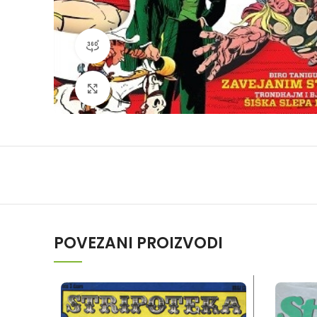
360 product view
Klikni da povečaš
POVEZANI PROIZVODI