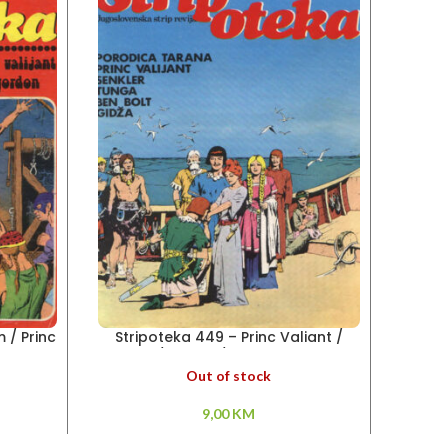
 / Princ
Stripoteka 449 – Princ Valiant /
Str
n
Senkler/ Tunga / Porodica Tarana
Out of stock
9,00
KM