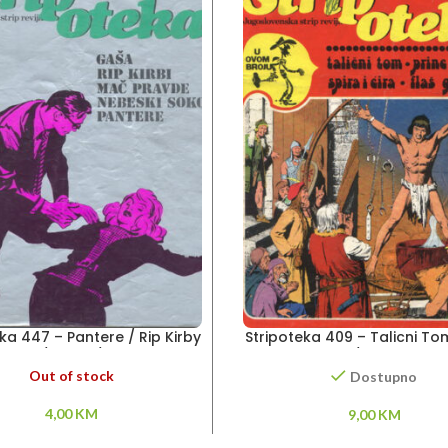
ka 447 – Pantere / Rip Kirby
Stripoteka 409 – Talicni Tom
/ Gaša /
Valijant / Flas Gordo
Out of stock
Dostupno
4,00
KM
9,00
KM