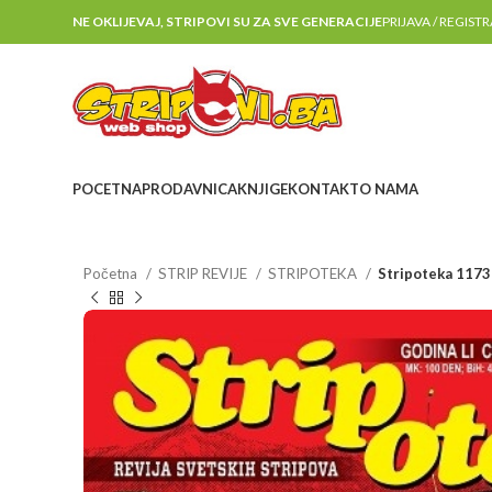
NE OKLIJEVAJ, STRIPOVI SU ZA SVE GENERACIJE
PRIJAVA / REGIST
POCETNA
PRODAVNICA
KNJIGE
KONTAKT
O NAMA
Početna
STRIP REVIJE
STRIPOTEKA
Stripoteka 1173 