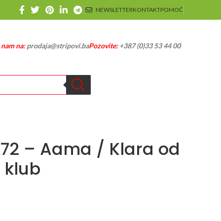
NEWSLETTER
KONTAKT
POMOĆ
e nam na:
prodaja@stripovi.ba
Pozovite:
+387 (0)33 53 44 00
172 – Aama / Klara od
i klub