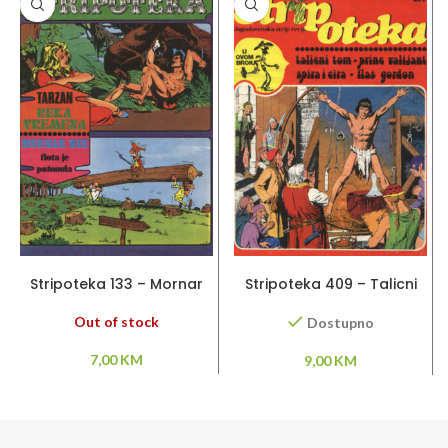
PROČITAJ VIŠE
DODAJ U KORPU
Stripoteka 133 – Mornar
Stripoteka 409 – Talicni
Nik / Tarzan
Tom / Princ Valijant / Flas
Gordon
Out of stock
Dostupno
7,00
KM
9,00
KM