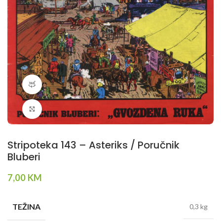
360 product view
Klikni da povečaš
Stripoteka 143 – Asteriks / Poručnik
Bluberi
7,00
KM
TEŽINA
0,3 kg