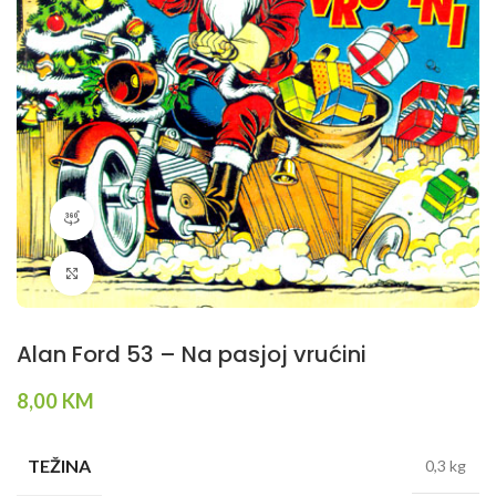
360 product view
Klikni da povečaš
Alan Ford 53 – Na pasjoj vrućini
8,00
KM
TEŽINA
0,3 kg