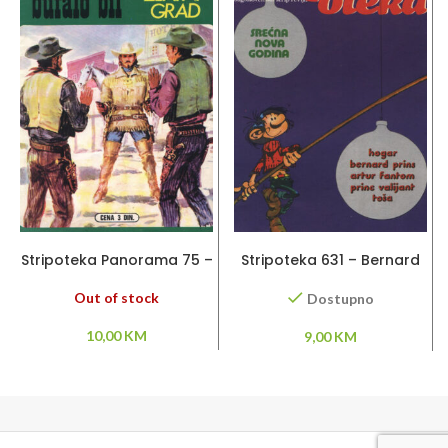
PROČITAJ VIŠE
DODAJ U KORPU
Stripoteka Panorama 75 –
Stripoteka 631 – Bernard
Bufalo Bil
Prince / Artur Fantom /
Princ Valiant
Out of stock
Dostupno
10,00
KM
9,00
KM