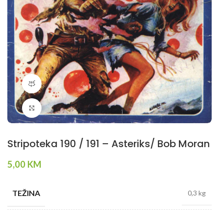
360 product view
Klikni da povečaš
Stripoteka 190 / 191 – Asteriks/ Bob Moran
5,00
KM
TEŽINA
0,3 kg