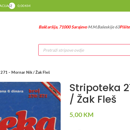
RACIJA
0,00
KM
Baščaršija, 71000 Sarajevo
M.M.Bašeskije 63
Pišit
Products
search
 271 – Mornar Nik / Žak Fleš
Stripoteka 2
/ Žak Fleš
5,00
KM