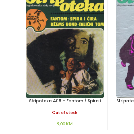
Stripoteka 408 – Fantom / Spira i
Stripote
Cira / Džems Bond
Out of stock
9,00
KM