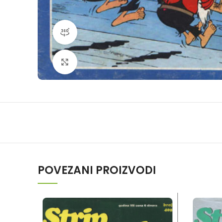
360 product view
Klikni da povečaš
POVEZANI PROIZVODI