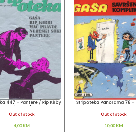
ka 447 – Pantere / Rip Kirby
Stripoteka Panorama 78 –
/ Gaša /
Savršena komplikacij
Out of stock
Out of stock
4,00
KM
10,00
KM