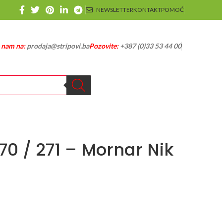
NEWSLETTER
KONTAKT
POMOĆ
e nam na:
prodaja@stripovi.ba
Pozovite:
+387 (0)33 53 44 00
70 / 271 – Mornar Nik