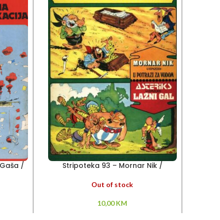
 Gaša /
Stripoteka 93 – Mornar Nik /
Stri
a
Asteriks
Out of stock
10,00
KM