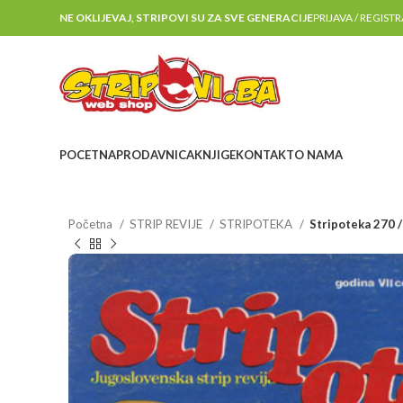
NE OKLIJEVAJ, STRIPOVI SU ZA SVE GENERACIJE
PRIJAVA / REGIST
POCETNA
PRODAVNICA
KNJIGE
KONTAKT
O NAMA
Početna
STRIP REVIJE
STRIPOTEKA
Stripoteka 270 /