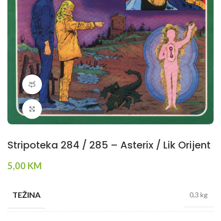
360 product view
Klikni da povečaš
Stripoteka 284 / 285 – Asterix / Lik Orijent
5,00
KM
TEŽINA
0,3 kg