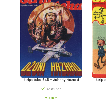
Stripoteka 645 – Johhny Hazard
Stripo
Tal
Dostupno
9,00
KM