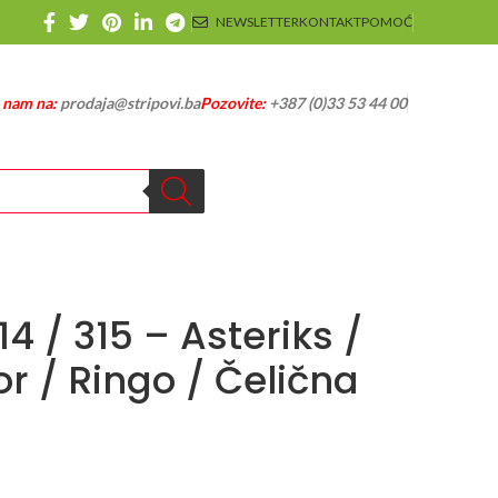
NEWSLETTER
KONTAKT
POMOĆ
e nam na:
prodaja@stripovi.ba
Pozovite:
+387 (0)33 53 44 00
14 / 315 – Asteriks /
r / Ringo / Čelična