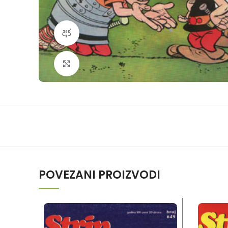
360 product view
Klikni da povečaš
POVEZANI PROIZVODI