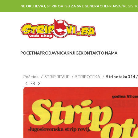
NE OKLIJEVAJ, STRIPOVI SU ZA SVE GENERACIJE
PRIJAVA / REGIST
POCETNA
PRODAVNICA
KNJIGE
KONTAKT
O NAMA
Početna
STRIP REVIJE
STRIPOTEKA
Stripoteka 314 /