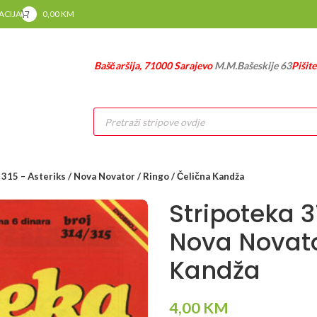
RACIJA
0,00
KM
Baščaršija, 71000 Sarajevo
M.M.Bašeskije 63
Pišit
Products
search
 315 – Asteriks / Nova Novator / Ringo / Čelična Kandža
Stripoteka 3
Nova Novato
Kandža
4,00
KM