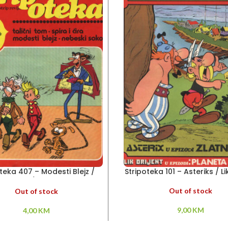
teka 407 – Modesti Blejz /
Stripoteka 101 – Asteriks / Li
icni Tom / Nebeski soko
Out of stock
Out of stock
9,00
KM
4,00
KM