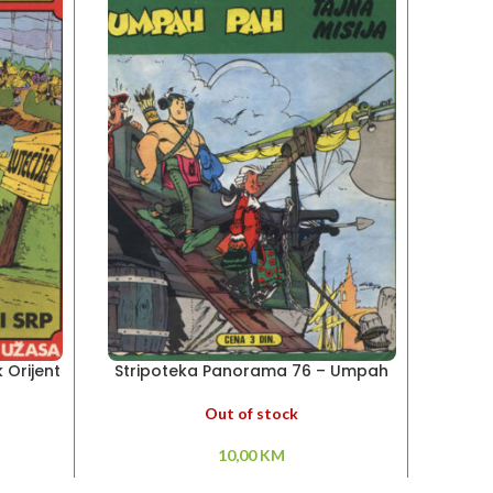
k Orijent
Stripoteka Panorama 76 – Umpah
Stripo
Pah
Out of stock
10,00
KM