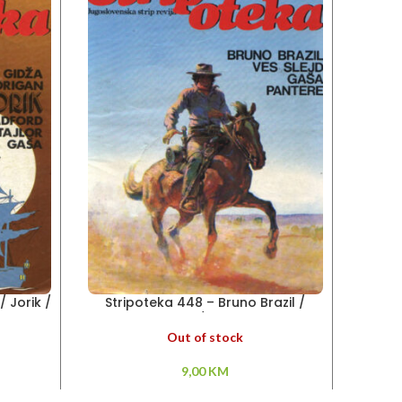
/ Jorik /
Stripoteka 448 – Bruno Brazil /
Str
a
Pantere / Ves Slejd
Out of stock
9,00
KM