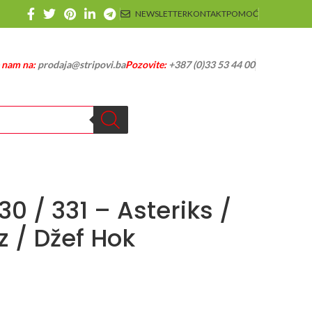
NEWSLETTER
KONTAKT
POMOĆ
e nam na:
prodaja@stripovi.ba
Pozovite:
+387 (0)33 53 44 00
30 / 331 – Asteriks /
z / Džef Hok