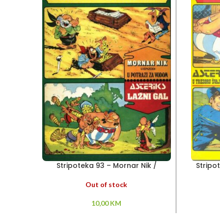
Stripoteka 93 – Mornar Nik /
Stripo
Asteriks
Out of stock
10,00
KM