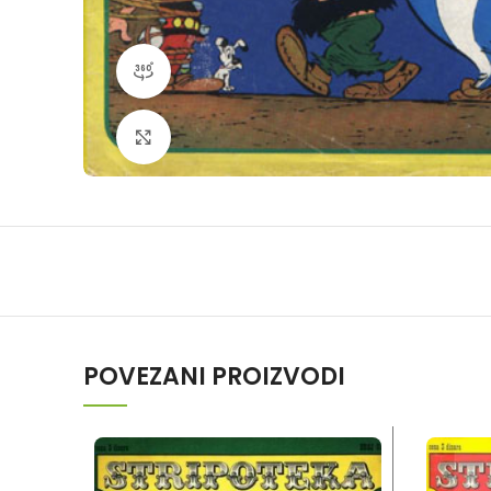
360 product view
Klikni da povečaš
POVEZANI PROIZVODI