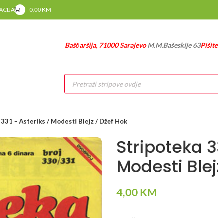
RACIJA
0,00
KM
Baščaršija, 71000 Sarajevo
M.M.Bašeskije 63
Pišit
Products
search
 331 – Asteriks / Modesti Blejz / Džef Hok
Stripoteka 3
Modesti Blej
4,00
KM