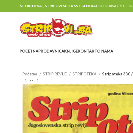
NE OKLIJEVAJ, STRIPOVI SU ZA SVE GENERACIJE
PRIJAVA / REGIST
POCETNA
PRODAVNICA
KNJIGE
KONTAKT
O NAMA
Početna
STRIP REVIJE
STRIPOTEKA
Stripoteka 330 /