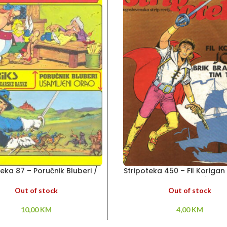
teka 87 – Poručnik Bluberi /
Stripoteka 450 – Fil Korigan 
Asteriks
Brik Bradford / Gaš
Out of stock
Out of stock
10,00
KM
4,00
KM