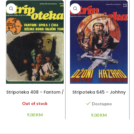
PROČITAJ VIŠE
DODAJ U KORPU
Stripoteka 408 – Fantom /
Stripoteka 645 – Johhny
Spira i Cira / Džems Bond
Hazard
Out of stock
Dostupno
9,00
KM
9,00
KM