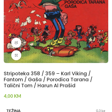
360 product view
Klikni da povečaš
Stripoteka 358 / 359 – Karl Viking /
Fantom / Gaša / Porodica Tarana /
Talični Tom / Harun Al Prašid
4,00
KM
TEŽINA
0,3 kg