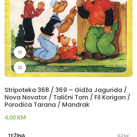
360 product view
Klikni da povečaš
Stripoteka 368 / 369 – Gidža Jagurida /
Nova Novator / Talični Tom / Fil Korigan /
Porodica Tarana / Mandrak
4,00
KM
TEŽINA
0,3 kg