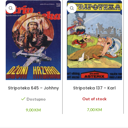
DODAJ U KORPU
PROČITAJ VIŠE
Stripoteka 645 – Johhny
Stripoteka 137 – Karl
Hazard
Viking / Asteriks / Talični
Tom
Out of stock
Dostupno
7,00
KM
9,00
KM