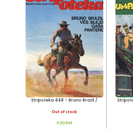
Stripoteka 448 – Bruno Brazil /
Stripo
Pantere / Ves Slejd
Out of stock
9,00
KM