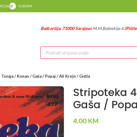
RACIJA
0,00
KM
Baščaršija, 71000 Sarajevo
M.M.Bašeskije 63
Pišit
Products
search
 Tunga / Konan / Gaša / Popaj / Ali Krejn / Gidža
Stripoteka 
Gaša / Popaj
4,00
KM