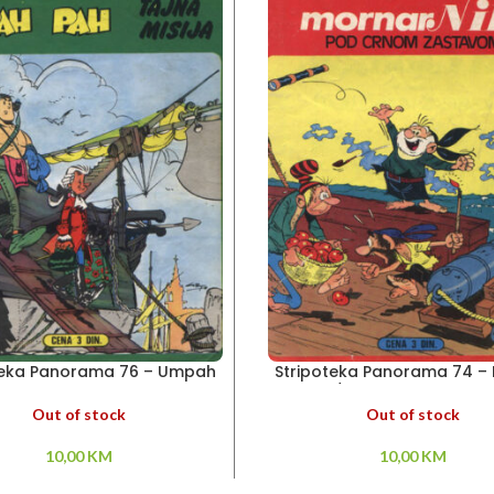
teka Panorama 76 – Umpah
Stripoteka Panorama 74 –
Pah
Nik / Pod crnom zasta
Out of stock
Out of stock
10,00
KM
10,00
KM