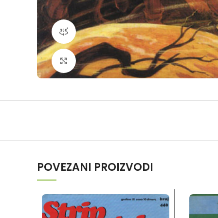
360 product view
Klikni da povečaš
POVEZANI PROIZVODI