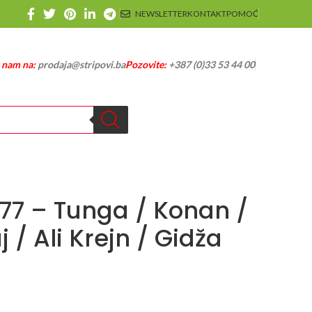
NEWSLETTER
KONTAKT
POMOĆ
e nam na:
prodaja@stripovi.ba
Pozovite:
+387 (0)33 53 44 00
477 – Tunga / Konan /
 / Ali Krejn / Gidža