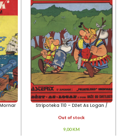
 Mornar
Stripoteka 110 – Džet As Logan /
Strip
vom
Asteriks
Out of stock
9,00
KM