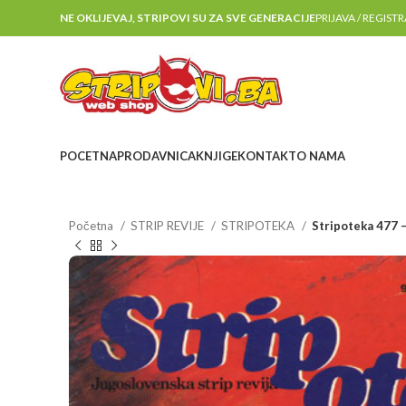
NE OKLIJEVAJ, STRIPOVI SU ZA SVE GENERACIJE
PRIJAVA / REGIST
POCETNA
PRODAVNICA
KNJIGE
KONTAKT
O NAMA
Početna
STRIP REVIJE
STRIPOTEKA
Stripoteka 477 –