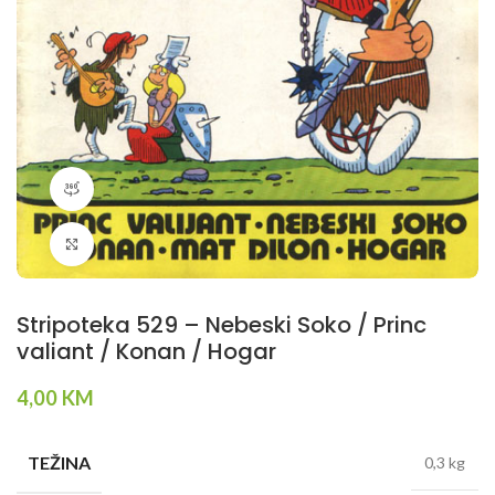
360 product view
Klikni da povečaš
Stripoteka 529 – Nebeski Soko / Princ
valiant / Konan / Hogar
4,00
KM
TEŽINA
0,3 kg