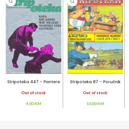
PROČITAJ VIŠE
PROČITAJ VIŠE
Stripoteka 447 – Pantere
Stripoteka 87 – Poručnik
/ Rip Kirby / Gaša /
Bluberi / Asteriks
Out of stock
Out of stock
4,00
KM
10,00
KM