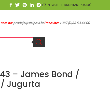
NEWSLETTER
KONTAKT
POMOĆ
e nam na:
prodaja@stripovi.ba
Pozovite:
+387 (0)33 53 44 00
543 – James Bond /
 / Jugurta