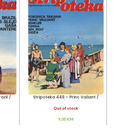
azil /
Stripoteka 449 – Princ Valiant /
Stripo
Senkler/ Tunga / Porodica Tarana
Out of stock
9,00
KM