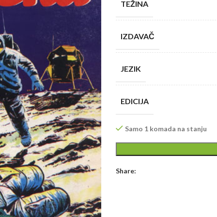
TEŽINA
IZDAVAČ
JEZIK
EDICIJA
Samo 1 komada na stanju
Share: