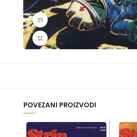
360 product view
Klikni da povečaš
POVEZANI PROIZVODI