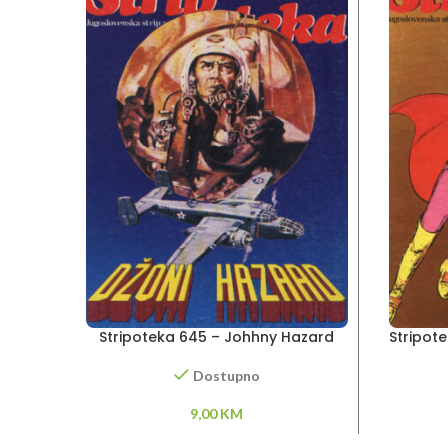
Stripoteka 645 – Johhny Hazard
Stripote
Dostupno
9,00
KM