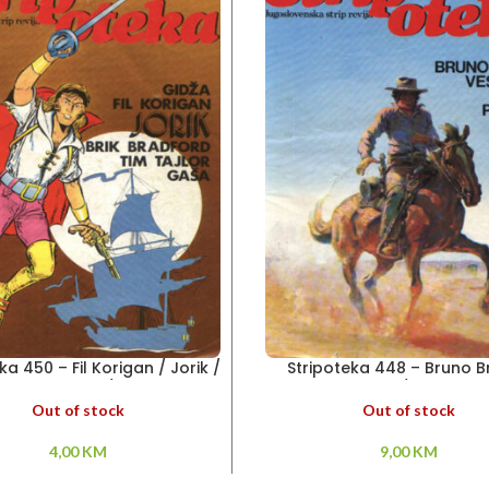
ka 450 – Fil Korigan / Jorik /
Stripoteka 448 – Bruno Br
Brik Bradford / Gaša
Pantere / Ves Slejd
Out of stock
Out of stock
4,00
KM
9,00
KM