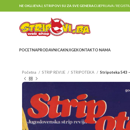
NE OKLIJEVAJ, STRIPOVI SU ZA SVE GENERACIJE
PRIJAVA / REGIST
POCETNA
PRODAVNICA
KNJIGE
KONTAKT
O NAMA
Početna
STRIP REVIJE
STRIPOTEKA
Stripoteka 543 –