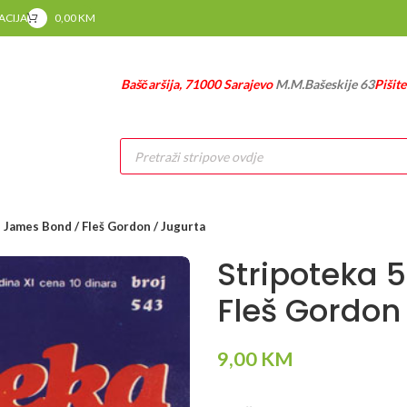
RACIJA
0,00
KM
Baščaršija, 71000 Sarajevo
M.M.Bašeskije 63
Pišit
Products
search
 James Bond / Fleš Gordon / Jugurta
Stripoteka 
Fleš Gordon
9,00
KM