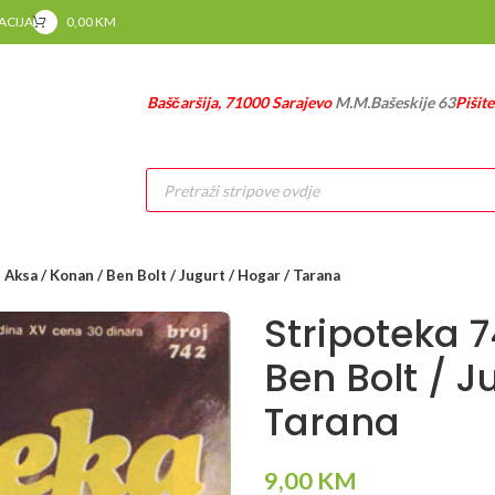
RACIJA
0,00
KM
Baščaršija, 71000 Sarajevo
M.M.Bašeskije 63
Pišit
Products
search
 Aksa / Konan / Ben Bolt / Jugurt / Hogar / Tarana
Stripoteka 
Ben Bolt / J
Tarana
9,00
KM