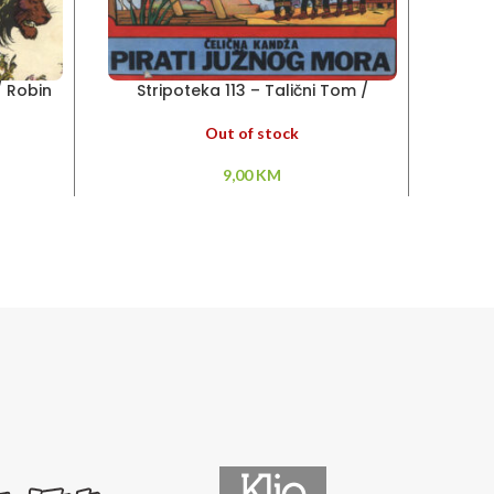
/ Robin
Stripoteka 113 – Talični Tom /
Strip
arana
Čelična Kandža
N
Out of stock
9,00
KM