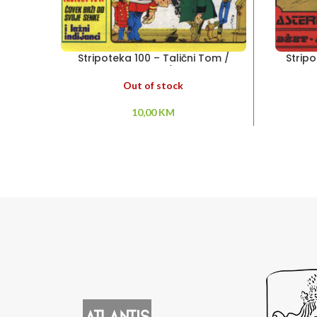
Stripoteka 100 – Talični Tom /
Stripo
Umpah Pah / Gaša
Out of stock
10,00
KM