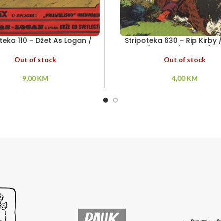
teka 110 – Džet As Logan /
Stripoteka 630 – Rip Kirby 
Asteriks
Hud / Konan / Kobra / T
Out of stock
Out of stock
9,00
KM
4,00
KM