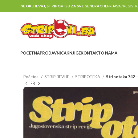
NE OKLIJEVAJ, STRIPOVI SU ZA SVE GENERACIJE
PRIJAVA / REGIST
POCETNA
PRODAVNICA
KNJIGE
KONTAKT
O NAMA
Početna
STRIP REVIJE
STRIPOTEKA
Stripoteka 742 –