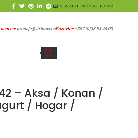
NEWSLETTER
KONTAKT
POMOĆ
e nam na:
prodaja@stripovi.ba
Pozovite:
+387 (0)33 53 44 00
742 – Aksa / Konan /
ugurt / Hogar /