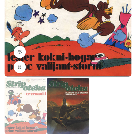
360 product view
Klikni da povečaš