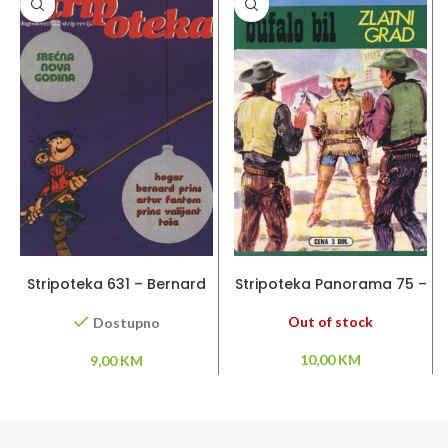
DODAJ U KORPU
PROČITAJ VIŠE
Stripoteka 631 – Bernard
Stripoteka Panorama 75 –
Prince / Artur Fantom /
Bufalo Bil
Princ Valiant
Out of stock
Dostupno
10,00
KM
9,00
KM