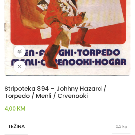
360 product view
Klikni da povečaš
Stripoteka 894 – Johhny Hazard /
Torpedo / Menli / Crvenooki
4,00
KM
TEŽINA
0,3 kg