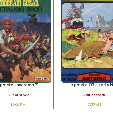
ripoteka Panorama 71 –
Stripoteka 137 – Karl Vik
Riđobradi gusar
Asteriks / Talični To
Out of stock
Out of stock
10,00
KM
7,00
KM