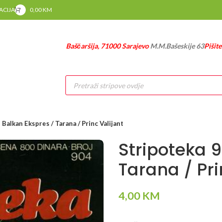
RACIJA
0,00
KM
Baščaršija, 71000 Sarajevo
M.M.Bašeskije 63
Pišit
Products
search
 Balkan Ekspres / Tarana / Princ Valijant
Stripoteka 
Tarana / Pri
4,00
KM