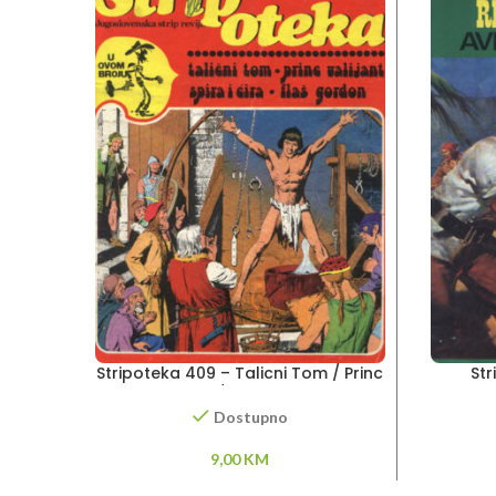
Stripoteka 409 – Talicni Tom / Princ
St
Valijant / Flas Gordon
Dostupno
9,00
KM