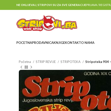
NE OKLIJEVAJ, STRIPOVI SU ZA SVE GENERACIJE
PRIJAVA / REGIST
POCETNA
PRODAVNICA
KNJIGE
KONTAKT
O NAMA
Početna
STRIP REVIJE
STRIPOTEKA
Stripoteka 904 –