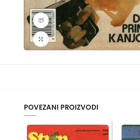
360 product view
Klikni da povečaš
POVEZANI PROIZVODI