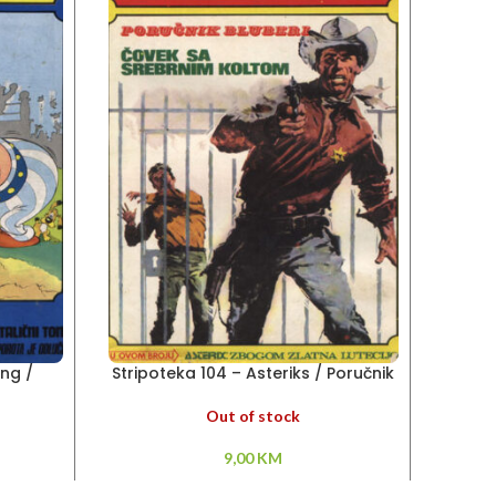
ing /
Stripoteka 104 – Asteriks / Poručnik
St
m
Bluberi
Out of stock
9,00
KM