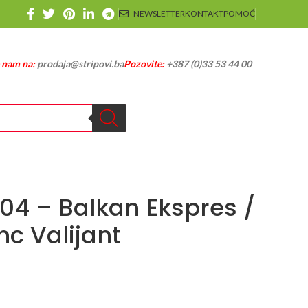
NEWSLETTER
KONTAKT
POMOĆ
e nam na:
prodaja@stripovi.ba
Pozovite:
+387 (0)33 53 44 00
904 – Balkan Ekspres /
nc Valijant