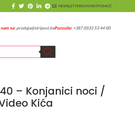
NEWSLETTER
KONTAKT
POMOĆ
e nam na:
prodaja@stripovi.ba
Pozovite:
+387 (0)33 53 44 00
40 – Konjanici noci /
 Video Kića