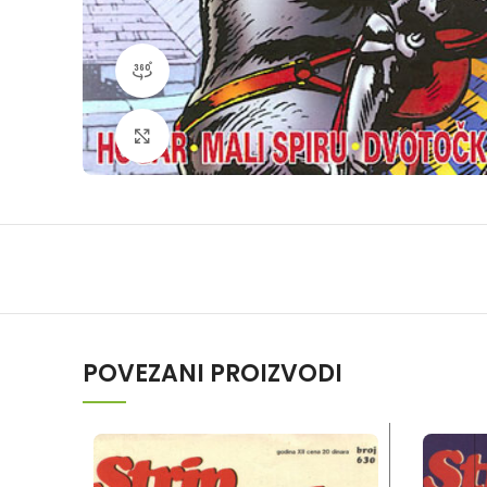
360 product view
Klikni da povečaš
POVEZANI PROIZVODI