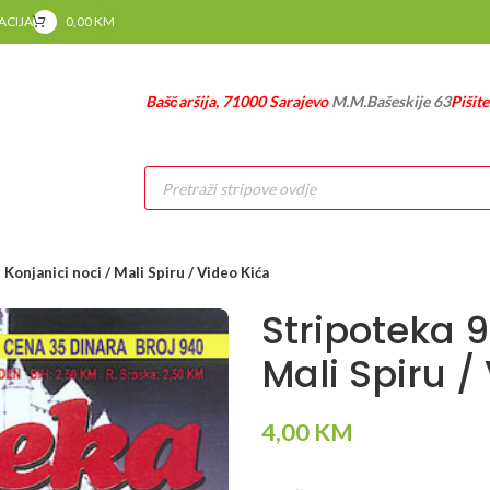
RACIJA
0,00
KM
Baščaršija, 71000 Sarajevo
M.M.Bašeskije 63
Pišit
Products
search
 Konjanici noci / Mali Spiru / Video Kića
Stripoteka 9
Mali Spiru /
4,00
KM