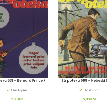
teka 631 – Bernard Prince /
Stripoteka 699 – Nebeski 
r Fantom / Princ Valiant
Tarzan / Princ Valiant / G
kči
Dostupno
Dostupno
9,00
KM
9,00
KM