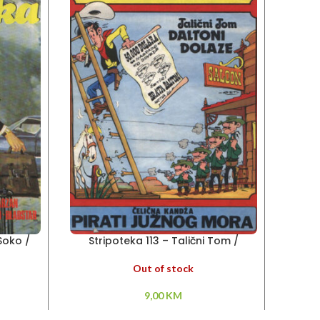
Soko /
Stripoteka 113 – Talični Tom /
Stri
usareva
Čelična Kandža
Out of stock
9,00
KM