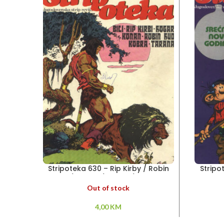
Stripoteka 630 – Rip Kirby / Robin
Stripo
Hud / Konan / Kobra / Tarana
Artu
Out of stock
4,00
KM