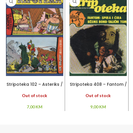
PROČITAJ VIŠE
PROČITAJ VIŠE
Stripoteka 102 – Asteriks /
Stripoteka 408 – Fantom /
Lik Orijent
Spira i Cira / Džems Bond
Out of stock
Out of stock
7,00
KM
9,00
KM