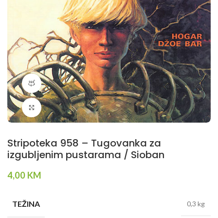
360 product view
Klikni da povečaš
Stripoteka 958 – Tugovanka za
izgubljenim pustarama / Sioban
4,00
KM
TEŽINA
0,3 kg