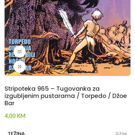
360 product view
Klikni da povečaš
Stripoteka 965 – Tugovanka za
izgubljenim pustarama / Torpedo / Džoe
Bar
4,00
KM
TEŽINA
0,3 kg