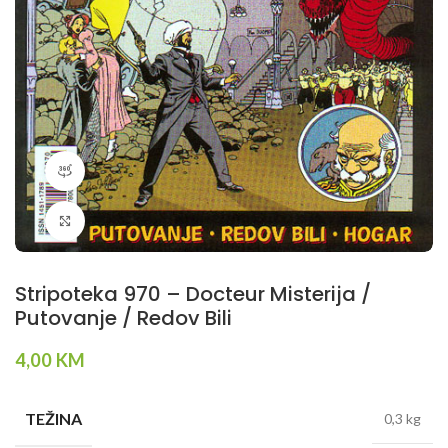
360 product view
Klikni da povečaš
Stripoteka 970 – Docteur Misterija /
Putovanje / Redov Bili
4,00
KM
TEŽINA
0,3 kg