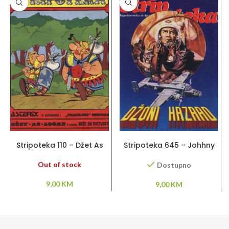
PROČITAJ VIŠE
DODAJ U KORPU
Stripoteka 110 – Džet As
Stripoteka 645 – Johhny
Logan / Asteriks
Hazard
Out of stock
Dostupno
9,00
KM
9,00
KM