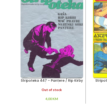
Stripoteka 447 – Pantere / Rip Kirby
Stripo
/ Gaša /
Out of stock
4,00
KM