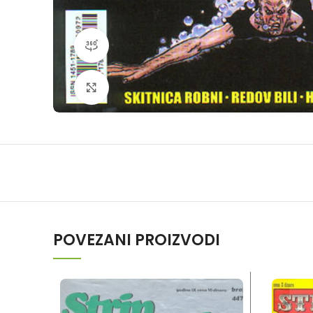
360 product view
Klikni da povečaš
POVEZANI PROIZVODI