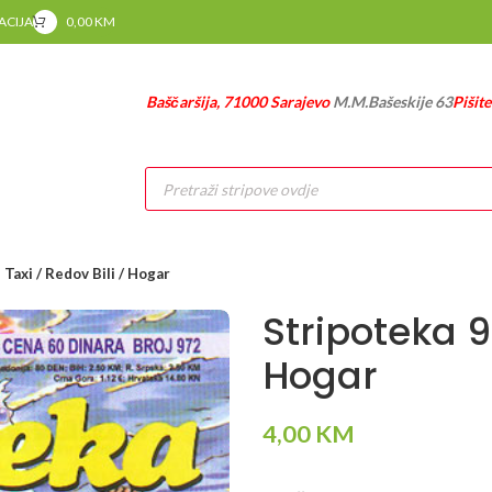
RACIJA
0,00
KM
Baščaršija, 71000 Sarajevo
M.M.Bašeskije 63
Pišit
Products
search
 Taxi / Redov Bili / Hogar
Stripoteka 9
Hogar
4,00
KM