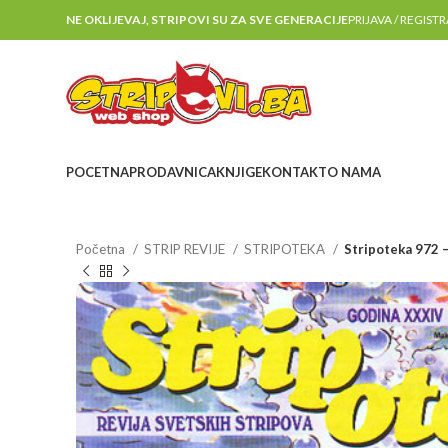
NE OKLIJEVAJ, STRIPOVI SU ZA SVE GENERACIJE
PRIJAVA / REGIST
POCETNA
PRODAVNICA
KNJIGE
KONTAKT
O NAMA
Početna
STRIP REVIJE
STRIPOTEKA
Stripoteka 972 –