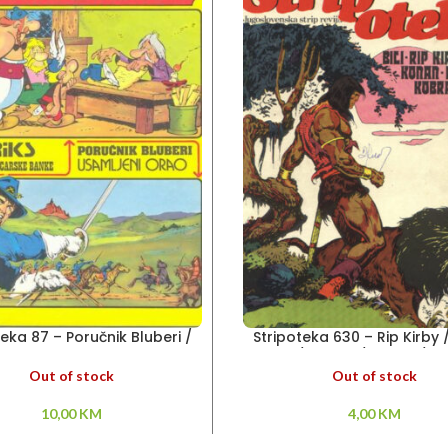
teka 87 – Poručnik Bluberi /
Stripoteka 630 – Rip Kirby 
Asteriks
Hud / Konan / Kobra / T
Out of stock
Out of stock
10,00
KM
4,00
KM