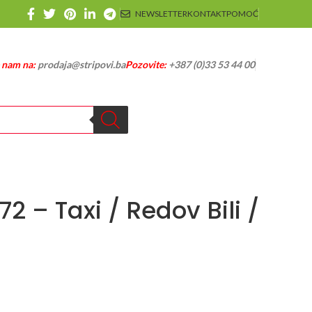
NEWSLETTER
KONTAKT
POMOĆ
e nam na:
prodaja@stripovi.ba
Pozovite:
+387 (0)33 53 44 00
72 – Taxi / Redov Bili /