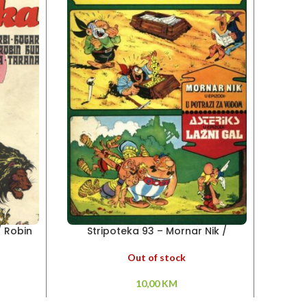
/ Robin
Stripoteka 93 – Mornar Nik /
Stripo
arana
Asteriks
Out of stock
10,00
KM