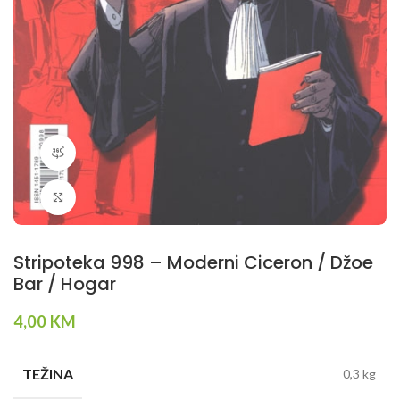
360 product view
Klikni da povečaš
Stripoteka 998 – Moderni Ciceron / Džoe
Bar / Hogar
4,00
KM
TEŽINA
0,3 kg