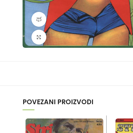
360 product view
Klikni da povečaš
POVEZANI PROIZVODI