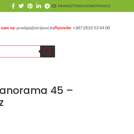
NEWSLETTER
KONTAKT
POMOĆ
e nam na:
prodaja@stripovi.ba
Pozovite:
+387 (0)33 53 44 00
Panorama 45 –
z