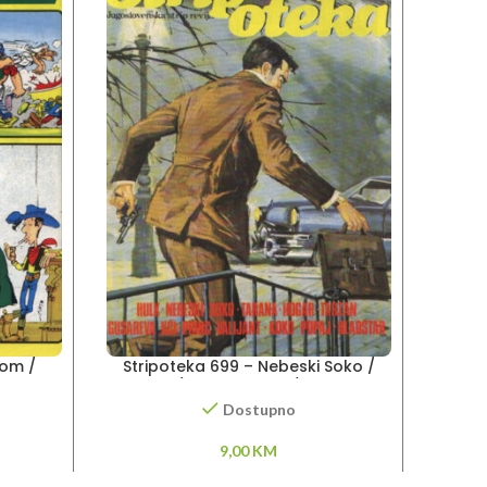
Tom /
Stripoteka 699 – Nebeski Soko /
Stripo
Tarzan / Princ Valiant / Gusareva
kči
Dostupno
9,00
KM