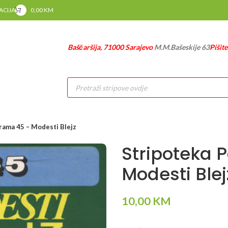
RACIJA
0,00
KM
Baščaršija, 71000 Sarajevo
M.M.Bašeskije 63
Pišit
Products
search
rama 45 – Modesti Blejz
Stripoteka 
Modesti Blej
10,00
KM