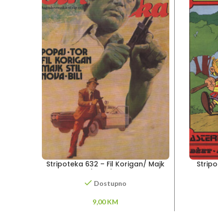
Stripoteka 632 – Fil Korigan/ Majk
Stripo
Stil / Tor / Popaj
Dostupno
9,00
KM