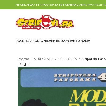
NE OKLIJEVAJ, STRIPOVI SU ZA SVE GENERACIJE
PRIJAVA / REGIST
POCETNA
PRODAVNICA
KNJIGE
KONTAKT
O NAMA
Početna
STRIP REVIJE
STRIPOTEKA
Stripoteka Pano