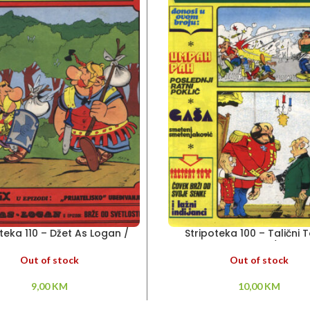
teka 110 – Džet As Logan /
Stripoteka 100 – Talični 
Asteriks
Umpah Pah / Gaša
Out of stock
Out of stock
9,00
KM
10,00
KM