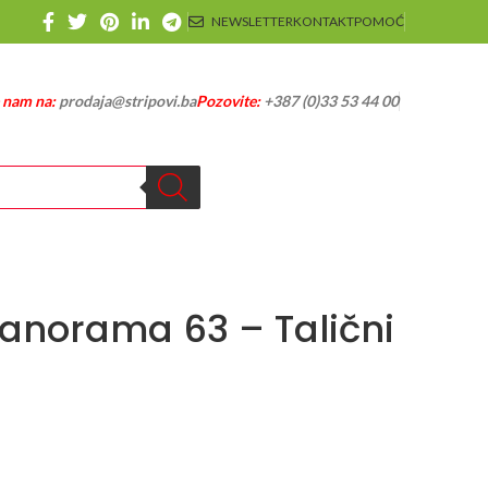
NEWSLETTER
KONTAKT
POMOĆ
e nam na:
prodaja@stripovi.ba
Pozovite:
+387 (0)33 53 44 00
Panorama 63 – Talični