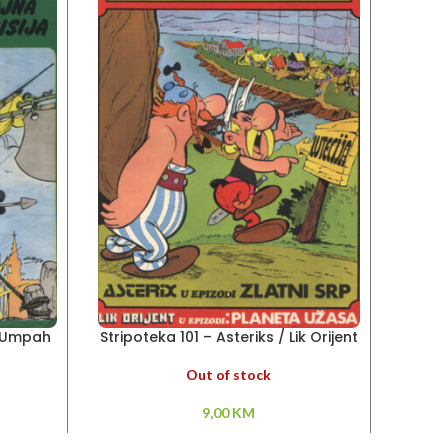
– Umpah
Stripoteka 101 – Asteriks / Lik Orijent
Stripo
Out of stock
9,00
KM