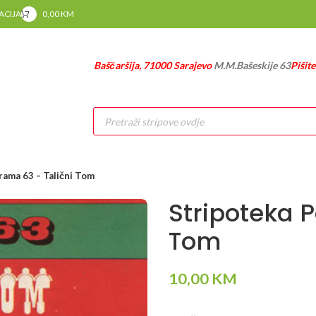
RACIJA
0,00
KM
Baščaršija, 71000 Sarajevo
M.M.Bašeskije 63
Pišit
Products
search
rama 63 – Talični Tom
Stripoteka 
Tom
10,00
KM