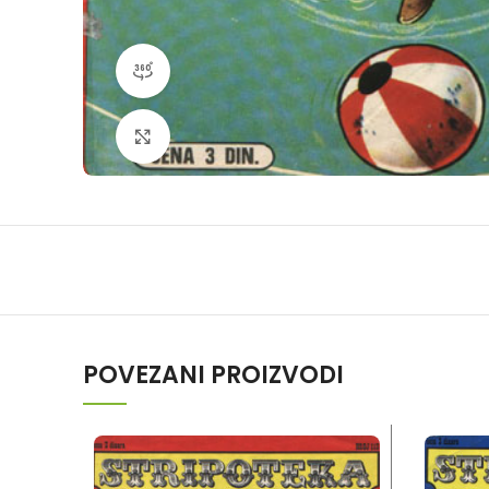
360 product view
Klikni da povečaš
POVEZANI PROIZVODI