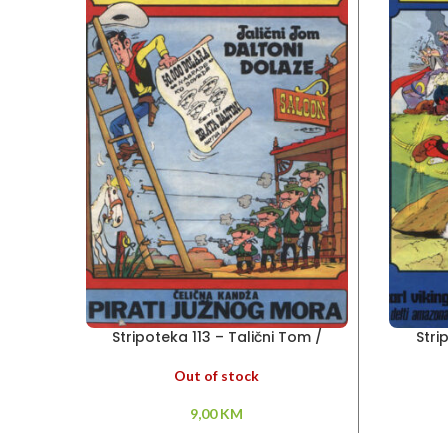
Stripoteka 113 – Talični Tom /
Stri
Čelična Kandža
Out of stock
9,00
KM