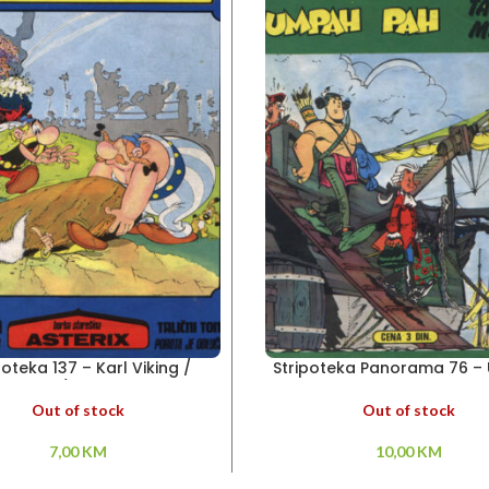
poteka 137 – Karl Viking /
Stripoteka Panorama 76 
Asteriks / Talični Tom
Pah
Out of stock
Out of stock
7,00
KM
10,00
KM