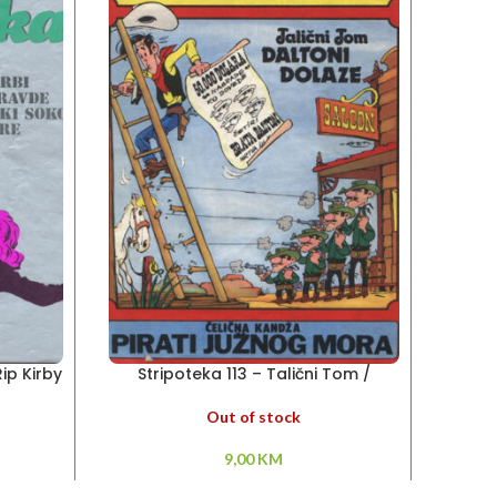
ip Kirby
Stripoteka 113 – Talični Tom /
Strip
Čelična Kandža
Out of stock
9,00
KM