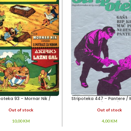
poteka 93 – Mornar Nik /
Stripoteka 447 – Pantere / R
Asteriks
/ Gaša /
Out of stock
Out of stock
10,00
KM
4,00
KM