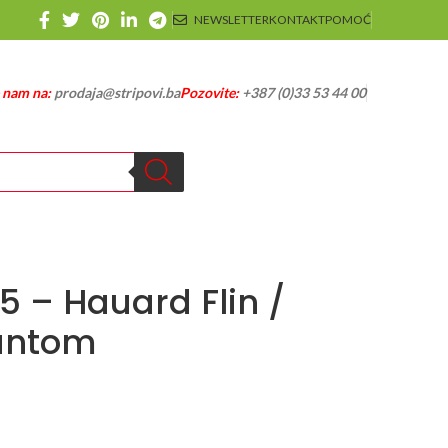
NEWSLETTER
KONTAKT
POMOĆ
e nam na:
prodaja@stripovi.ba
Pozovite:
+387 (0)33 53 44 00
5 – Hauard Flin /
Fantom