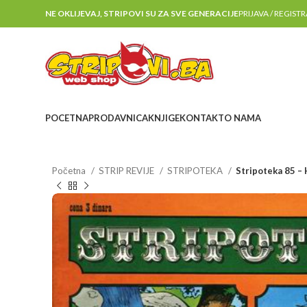
NE OKLIJEVAJ, STRIPOVI SU ZA SVE GENERACIJE
PRIJAVA / REGIST
POCETNA
PRODAVNICA
KNJIGE
KONTAKT
O NAMA
Početna
STRIP REVIJE
STRIPOTEKA
Stripoteka 85 – 