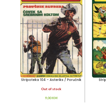
Stripoteka 104 – Asteriks / Poručnik
Stri
Bluberi
Out of stock
9,00
KM