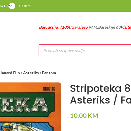
RACIJA
0,00
KM
Baščaršija, 71000 Sarajevo
M.M.Bašeskije 63
Pišit
Products
search
Hauard Flin / Asteriks / Fantom
Stripoteka 8
Asteriks / 
10,00
KM