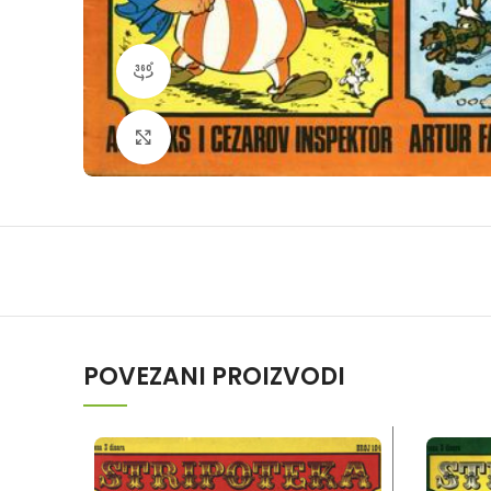
360 product view
Klikni da povečaš
POVEZANI PROIZVODI