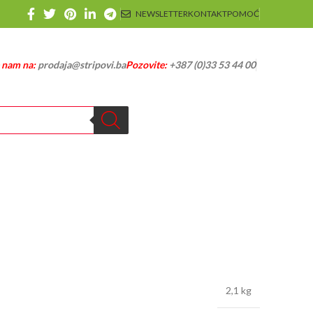
NEWSLETTER
KONTAKT
POMOĆ
e nam na:
prodaja@stripovi.ba
Pozovite:
+387 (0)33 53 44 00
2,1 kg