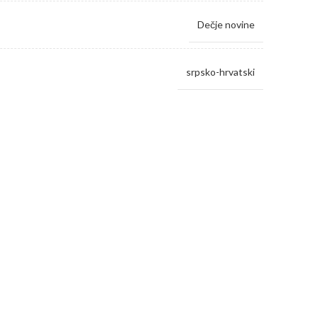
Dečje novine
srpsko-hrvatski