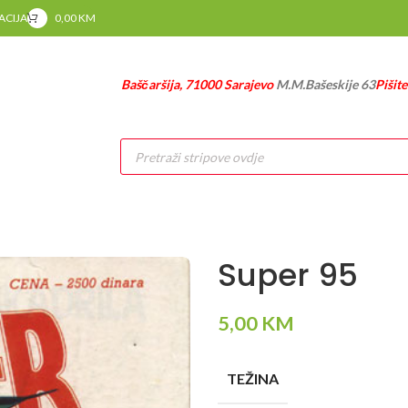
RACIJA
0,00
KM
Baščaršija, 71000 Sarajevo
M.M.Bašeskije 63
Pišit
Products
search
Super 95
5,00
KM
TEŽINA