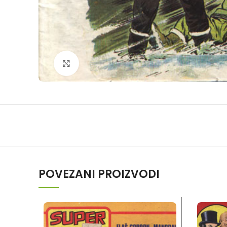
Klikni da povečaš
POVEZANI PROIZVODI