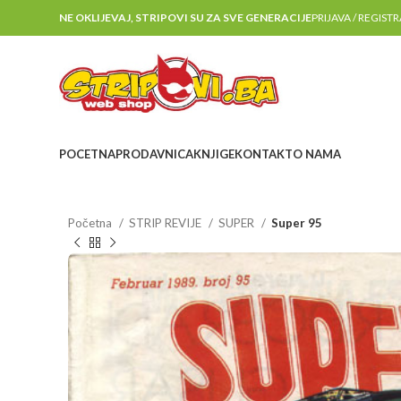
NE OKLIJEVAJ, STRIPOVI SU ZA SVE GENERACIJE
PRIJAVA / REGIST
POCETNA
PRODAVNICA
KNJIGE
KONTAKT
O NAMA
Početna
STRIP REVIJE
SUPER
Super 95