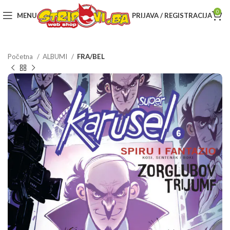
0
MENU
PRIJAVA / REGISTRACIJA
Početna
ALBUMI
FRA/BEL