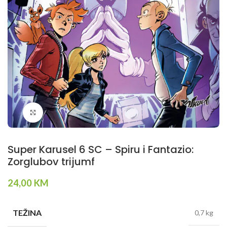
Klikni da povečaš
Super Karusel 6 SC – Spiru i Fantazio:
Zorglubov trijumf
24,00
KM
TEŽINA
0,7 kg