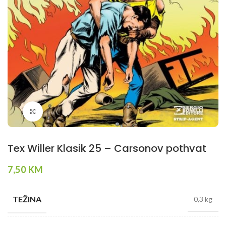
Klikni da povečaš
Tex Willer Klasik 25 – Carsonov pothvat
7,50
KM
TEŽINA
0,3 kg