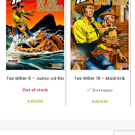
PROČITAJ VIŠE
DODAJ U KORPU
Tex Willer 6 – Južno od Rio
Tex Willer 19 – Madi Krik
grandea
Out of stock
Dostupno
4,80
KM
4,80
KM