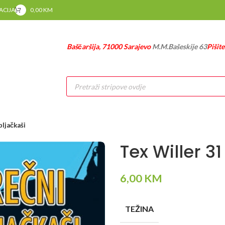
RACIJA
0,00
KM
Baščaršija, 71000 Sarajevo
M.M.Bašeskije 63
Pišit
Products
search
pljačkaši
Tex Willer 3
6,00
KM
TEŽINA