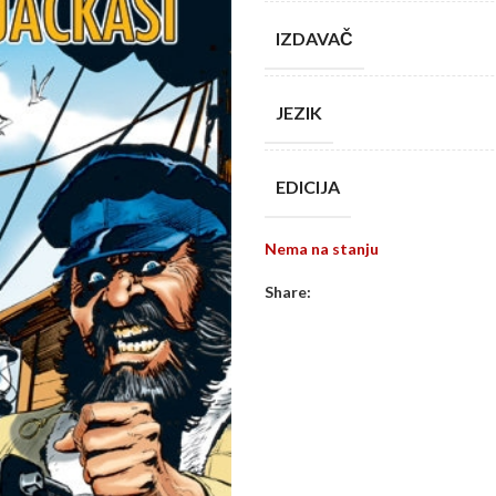
IZDAVAČ
JEZIK
EDICIJA
Nema na stanju
Share: