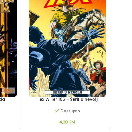
zla
Tex Willer 106 – Šerif u nevolji
Tex
Dostupno
4,20
KM