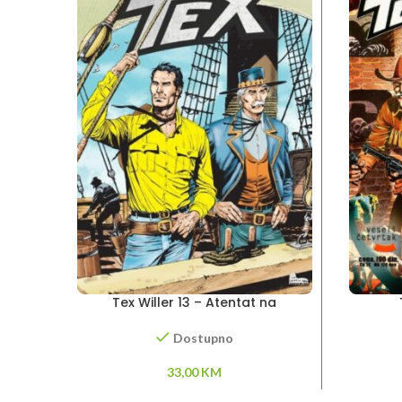
Tex Willer 13 – Atentat na
Montalesa
Dostupno
33,00
KM