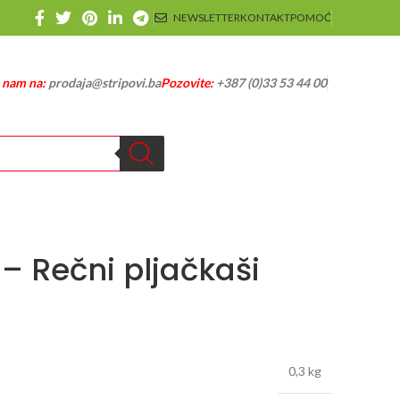
NEWSLETTER
KONTAKT
POMOĆ
e nam na:
prodaja@stripovi.ba
Pozovite:
+387 (0)33 53 44 00
1 – Rečni pljačkaši
0,3 kg