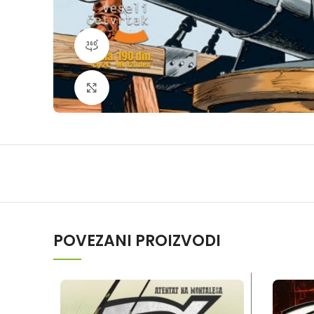
360 product view
Klikni da povečaš
POVEZANI PROIZVODI