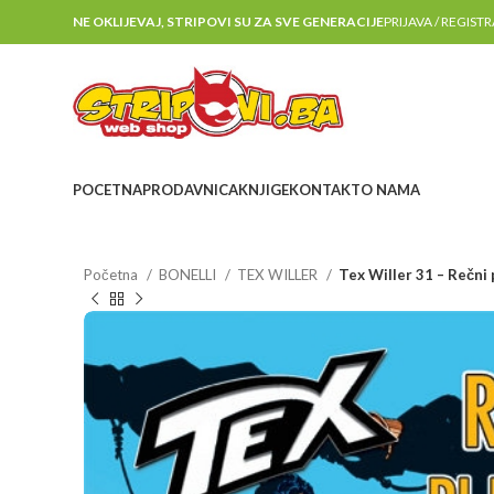
NE OKLIJEVAJ, STRIPOVI SU ZA SVE GENERACIJE
PRIJAVA / REGIST
POCETNA
PRODAVNICA
KNJIGE
KONTAKT
O NAMA
Početna
BONELLI
TEX WILLER
Tex Willer 31 – Rečni 