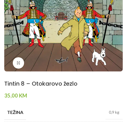
Klikni da povečaš
Tintin 8 – Otokarovo žezlo
35,00
KM
TEŽINA
0,9 kg