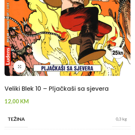
Klikni da povečaš
Veliki Blek 10 – Pljačkaši sa sjevera
12,00
KM
TEŽINA
0,3 kg