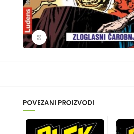
Klikni da povečaš
POVEZANI PROIZVODI