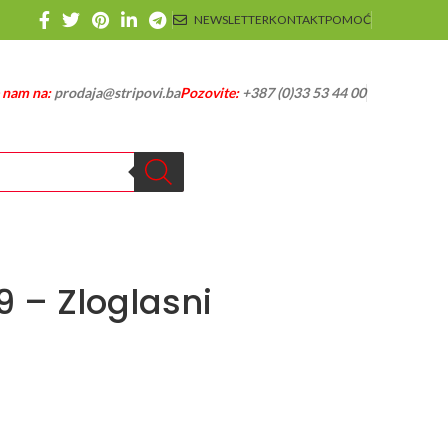
NEWSLETTER
KONTAKT
POMOĆ
e nam na:
prodaja@stripovi.ba
Pozovite:
+387 (0)33 53 44 00
99 – Zloglasni