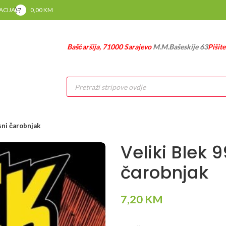
RACIJA
0,00
KM
Baščaršija, 71000 Sarajevo
M.M.Bašeskije 63
Pišit
Products
search
sni čarobnjak
Veliki Blek 
čarobnjak
7,20
KM