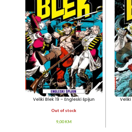
Veliki Blek 19 – Engleski špijun
Veliki
Out of stock
9,00
KM