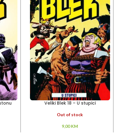
ostonu
Veliki Blek 18 – U stupici
V
Out of stock
9,00
KM