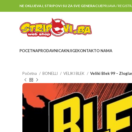
NE OKLIJEVAJ, STRIPOVI SU ZA SVE GENERACIJE
PRIJAVA / REGIST
POCETNA
PRODAVNICA
KNJIGE
KONTAKT
O NAMA
Početna
BONELLI
VELIKI BLEK
Veliki Blek 99 – Zlogla