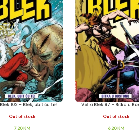
 Blek 102 – Blek, ubit ću te!
Veliki Blek 97 – Bitka u B
Out of stock
Out of stock
7,20
KM
6,20
KM