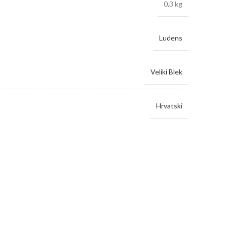
0,3 kg
Ludens
Veliki Blek
Hrvatski