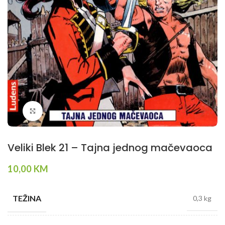
Klikni da povečaš
Veliki Blek 21 – Tajna jednog mačevaoca
10,00
KM
TEŽINA
0,3 kg