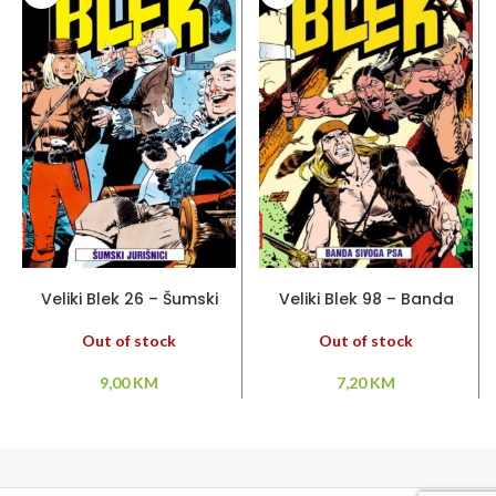
PROČITAJ VIŠE
PROČITAJ VIŠE
Veliki Blek 26 – Šumski
Veliki Blek 98 – Banda
jurišnici
Sivoga Psa
Out of stock
Out of stock
9,00
KM
7,20
KM