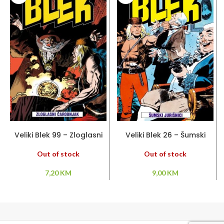
PROČITAJ VIŠE
PROČITAJ VIŠE
Veliki Blek 99 – Zloglasni
Veliki Blek 26 – Šumski
čarobnjak
jurišnici
Out of stock
Out of stock
7,20
KM
9,00
KM