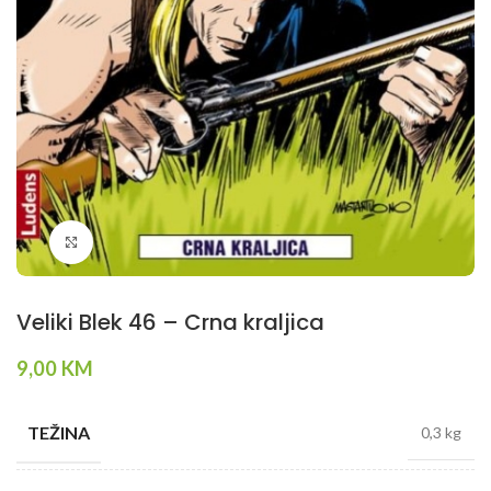
Klikni da povečaš
Veliki Blek 46 – Crna kraljica
9,00
KM
TEŽINA
0,3 kg