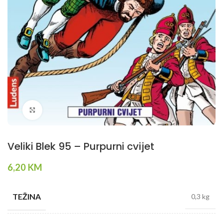
Klikni da povečaš
Veliki Blek 95 – Purpurni cvijet
6,20
KM
TEŽINA
0,3 kg