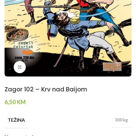
Klikni da povečaš
Zagor 102 – Krv nad Baijom
6,50
KM
TEŽINA
300 kg