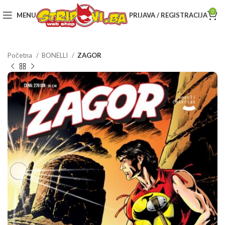
0
MENU
PRIJAVA / REGISTRACIJA
Početna
BONELLI
ZAGOR