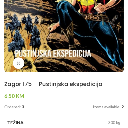
Klikni da povečaš
Zagor 175 – Pustinjska ekspedicija
6,50
KM
Ordered:
3
Items available:
2
TEŽINA
300 kg